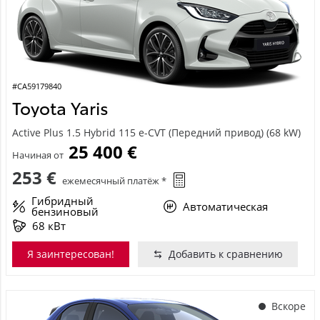
#CA59179840
Toyota Yaris
Active Plus 1.5 Hybrid 115 e-CVT (Передний привод) (68 kW)
25 400 €
Начиная от
253 €
ежемесячный платёж *
Гибридный
Автоматическая
бензиновый
68 кВт
Я заинтересован!
Добавить к сравнению
Вскоре