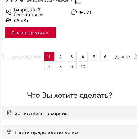
ежемесячный платёж *
Гибридный
e-CVT
бензиновый
68 кВт
Я заинтересован!
Предыдущий
Далее
1
2
3
4
5
6
7
8
9
10
Что Вы хотите сделать?
Записаться на сервис
Найти представительство