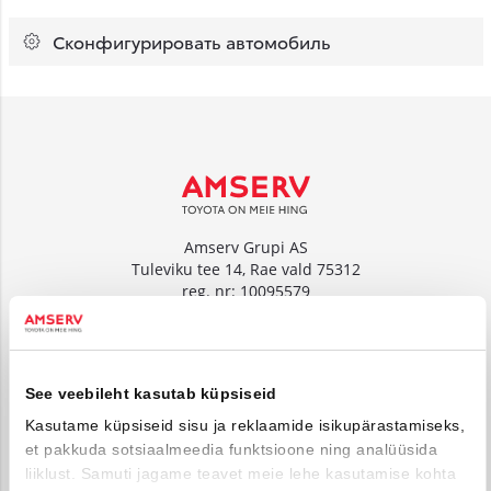
Сконфигурировать автомобиль
Amserv Grupi AS
Tuleviku tee 14, Rae vald 75312
reg. nr: 10095579
www.amserv.ee
Amserv Auto OÜ
See veebileht kasutab küpsiseid
Tuleviku tee 14, Rae vald 75312
reg. nr: 10000018
Kasutame küpsiseid sisu ja reklaamide isikupärastamiseks,
et pakkuda sotsiaalmeedia funktsioone ning analüüsida
www.amservauto.ee
liiklust. Samuti jagame teavet meie lehe kasutamise kohta