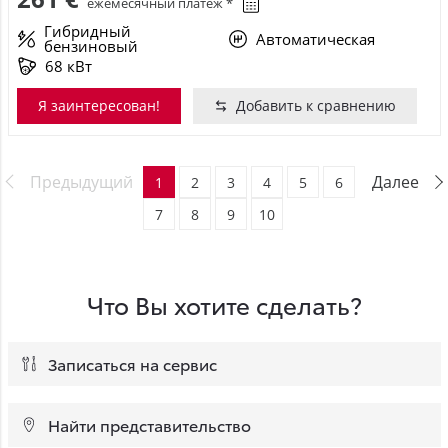
ежемесячный платёж *
Гибридный
Автоматическая
бензиновый
68 кВт
Я заинтересован!
Добавить к сравнению
Предыдущий
Далее
1
2
3
4
5
6
7
8
9
10
Что Вы хотите сделать?
Записаться на сервис
Найти представительство