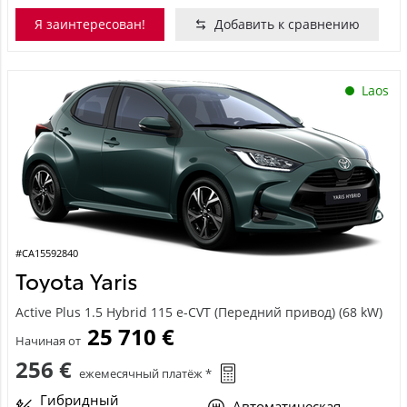
Я заинтересован!
Добавить к сравнению
Laos
#CA15592840
Toyota Yaris
Active Plus 1.5 Hybrid 115 e-CVT (Передний привод) (68 kW)
25 710 €
Начиная от
256 €
ежемесячный платёж *
Гибридный
Автоматическая