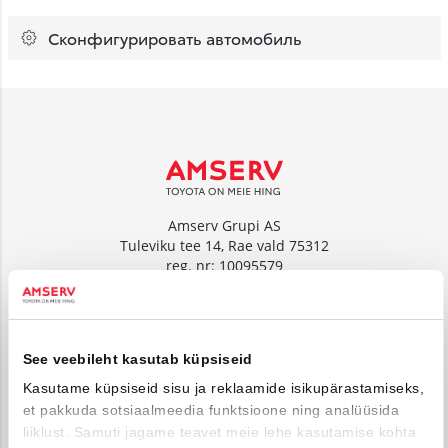
Сконфигурировать автомобиль
Amserv Grupi AS
Tuleviku tee 14, Rae vald 75312
reg. nr: 10095579
www.amserv.ee
Amserv Auto OÜ
See veebileht kasutab küpsiseid
Tuleviku tee 14, Rae vald 75312
reg. nr: 10000018
Kasutame küpsiseid sisu ja reklaamide isikupärastamiseks,
et pakkuda sotsiaalmeedia funktsioone ning analüüsida
www.amservauto.ee
liiklust. Samuti jagame teavet meie lehe kasutamise kohta