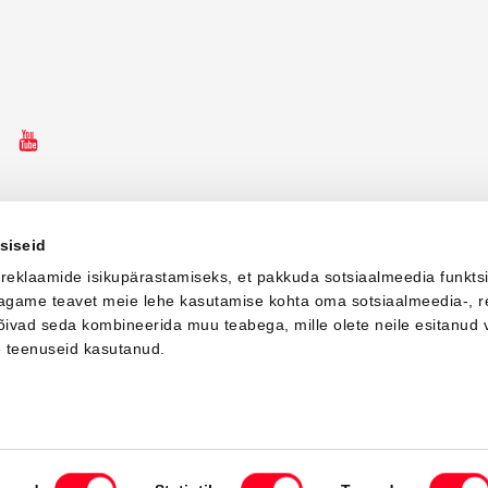
ebooki ikoon
Instagrammi ikoon
Youtube ikoon
siseid
 reklaamide isikupärastamiseks, et pakkuda sotsiaalmeedia funkts
 jagame teavet meie lehe kasutamise kohta oma sotsiaalmeedia-, r
võivad seda kombineerida muu teabega, mille olete neile esitanud 
e teenuseid kasutanud.