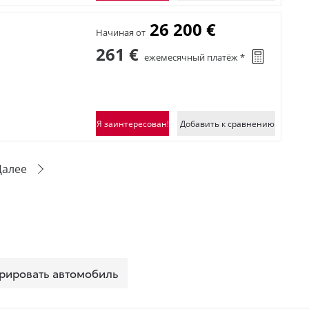
26 200 €
Начиная от
261 €
ежемесячный платёж *
Я заинтересован!
Добавить к сравнению
Далее
рировать автомобиль