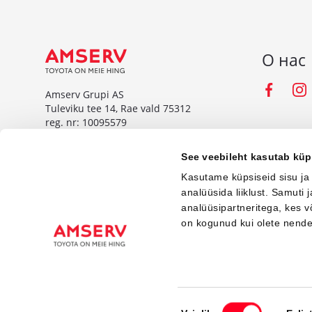
О нас
Fac
Amserv Grupi AS
Tuleviku tee 14, Rae vald 75312
reg. nr: 10095579
www.amserv.ee
See veebileht kasutab küp
Amserv Auto OÜ
Kasutame küpsiseid sisu ja
Tuleviku tee 14, Rae vald 75312
analüüsida liiklust. Samuti
reg. nr: 10000018
analüüsipartneritega, kes 
on kogunud kui olete nend
www.amservauto.ee
© Amserv 2026
Nõusoleku