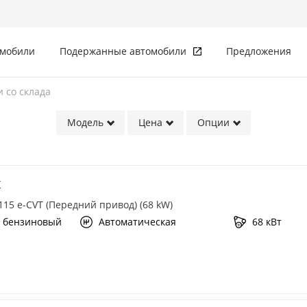
омобили
Подержанные автомобили
Предложения
 со склада
лада
Модель
Цена
Опции
X
 115 e-CVT (Передний привод) (68 kW)
 бензиновый
Автоматическая
68 кВт