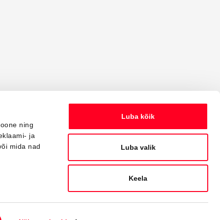
Luba kõik
ioone ning
eklaami- ja
või mida nad
Luba valik
Keela
Powered by