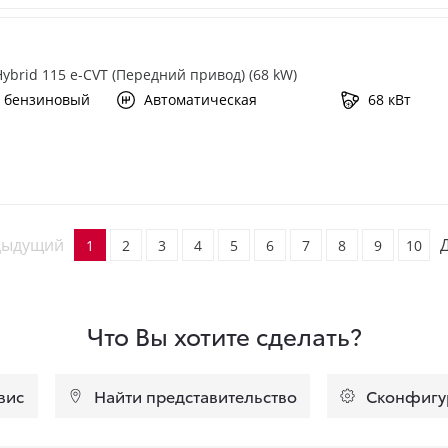
 Hybrid 115 e-CVT (Передний привод) (68 kW)
 бензиновый
Автоматическая
68 кВт
дыдущий
1
2
3
4
5
6
7
8
9
10
Что Вы хотите сделать?
вис
Найти представительство
Сконфигу