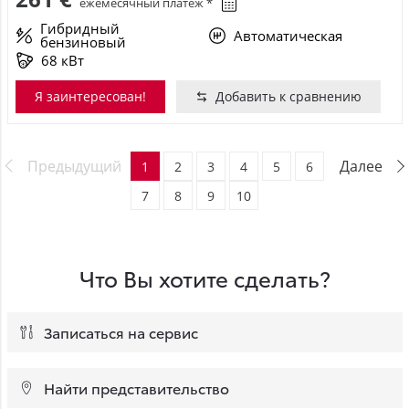
ежемесячный платёж *
Гибридный
Автоматическая
бензиновый
68 кВт
Я заинтересован!
Добавить к сравнению
Предыдущий
Далее
1
2
3
4
5
6
7
8
9
10
Что Вы хотите сделать?
Записаться на сервис
Найти представительство