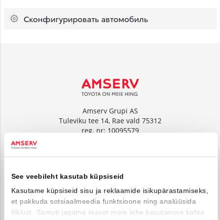
Сконфигурировать автомобиль
Amserv Grupi AS
Tuleviku tee 14, Rae vald 75312
reg. nr: 10095579
www.amserv.ee
Amserv Auto OÜ
See veebileht kasutab küpsiseid
Tuleviku tee 14, Rae vald 75312
reg. nr: 10000018
Kasutame küpsiseid sisu ja reklaamide isikupärastamiseks,
et pakkuda sotsiaalmeedia funktsioone ning analüüsida
www.amservauto.ee
liiklust. Samuti jagame teavet meie lehe kasutamise kohta