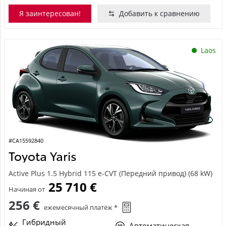
Я заинтересован!
Добавить к сравнению
Laos
#CA15592840
Toyota Yaris
Active Plus 1.5 Hybrid 115 e-CVT (Передний привод) (68 kW)
25 710 €
Начиная от
256 €
ежемесячный платёж *
Гибридный
Автоматическая