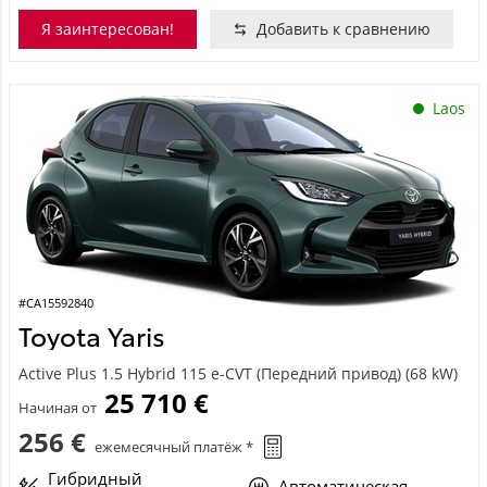
Я заинтересован!
Добавить к сравнению
Laos
#CA15592840
Toyota Yaris
Active Plus 1.5 Hybrid 115 e-CVT (Передний привод) (68 kW)
25 710 €
Начиная от
256 €
ежемесячный платёж *
Гибридный
Автоматическая