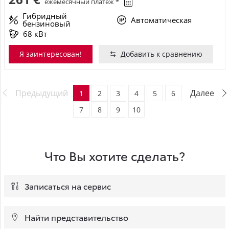
ежемесячный платёж *
Гибридный
Автоматическая
бензиновый
68 кВт
Я заинтересован!
Добавить к сравнению
Предыдущий
Далее
1
2
3
4
5
6
7
8
9
10
Что Вы хотите сделать?
Записаться на сервис
Найти представительство