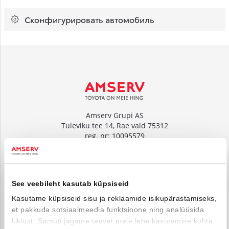
Сконфигурировать автомобиль
Amserv Grupi AS
Tuleviku tee 14, Rae vald 75312
reg. nr: 10095579
www.amserv.ee
Amserv Auto OÜ
See veebileht kasutab küpsiseid
Tuleviku tee 14, Rae vald 75312
reg. nr: 10000018
Kasutame küpsiseid sisu ja reklaamide isikupärastamiseks,
et pakkuda sotsiaalmeedia funktsioone ning analüüsida
www.amservauto.ee
liiklust. Samuti jagame teavet meie lehe kasutamise kohta