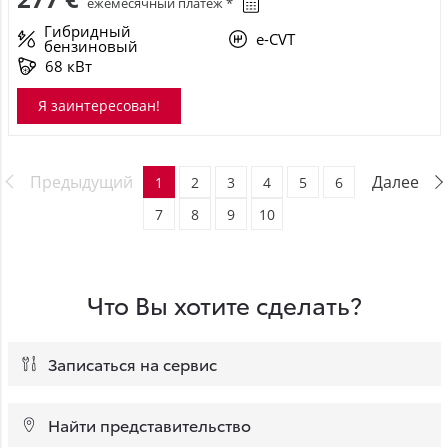
ежемесячный платёж *
Гибридный
e-CVT
бензиновый
68 кВт
Я заинтересован!
Предыдущий
Далее
1
2
3
4
5
6
7
8
9
10
Что Вы хотите сделать?
Записаться на сервис
Найти представительство