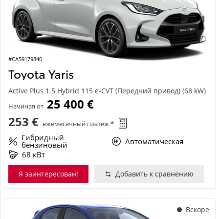
#CA59179840
Toyota Yaris
Active Plus 1.5 Hybrid 115 e-CVT (Передний привод) (68 kW)
25 400 €
Начиная от
253 €
ежемесячный платёж *
Гибридный
Автоматическая
бензиновый
68 кВт
Я заинтересован!
Добавить к сравнению
Вскоре