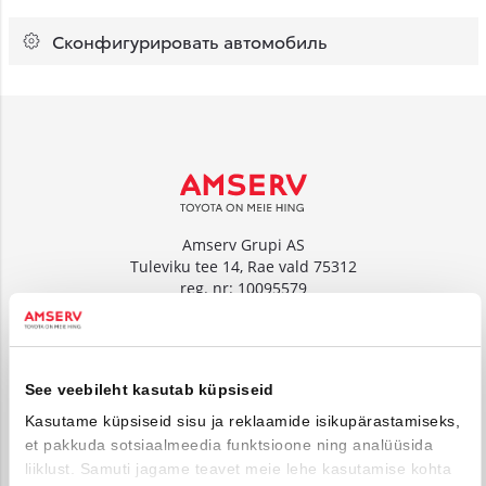
Сконфигурировать автомобиль
Amserv Grupi AS
Tuleviku tee 14, Rae vald 75312
reg. nr: 10095579
www.amserv.ee
Amserv Auto OÜ
See veebileht kasutab küpsiseid
Tuleviku tee 14, Rae vald 75312
reg. nr: 10000018
Kasutame küpsiseid sisu ja reklaamide isikupärastamiseks,
et pakkuda sotsiaalmeedia funktsioone ning analüüsida
www.amservauto.ee
liiklust. Samuti jagame teavet meie lehe kasutamise kohta