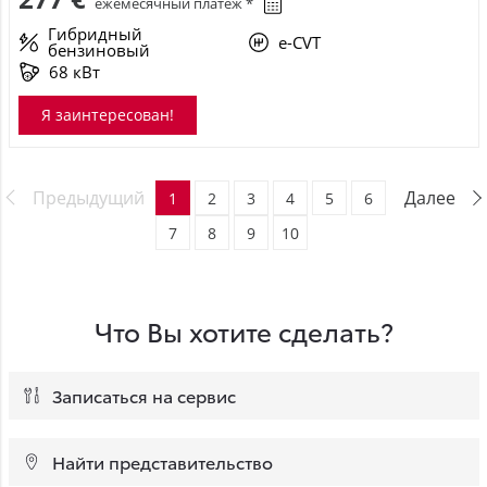
ежемесячный платёж *
Гибридный
e-CVT
бензиновый
68 кВт
Я заинтересован!
Предыдущий
Далее
1
2
3
4
5
6
7
8
9
10
Что Вы хотите сделать?
Записаться на сервис
Найти представительство