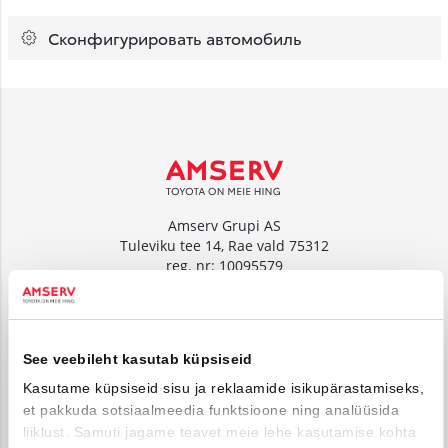
Сконфигурировать автомобиль
Amserv Grupi AS
Tuleviku tee 14, Rae vald 75312
reg. nr: 10095579
www.amserv.ee
Amserv Auto OÜ
See veebileht kasutab küpsiseid
Tuleviku tee 14, Rae vald 75312
reg. nr: 10000018
Kasutame küpsiseid sisu ja reklaamide isikupärastamiseks,
et pakkuda sotsiaalmeedia funktsioone ning analüüsida
www.amservauto.ee
liiklust. Samuti jagame teavet meie lehe kasutamise kohta