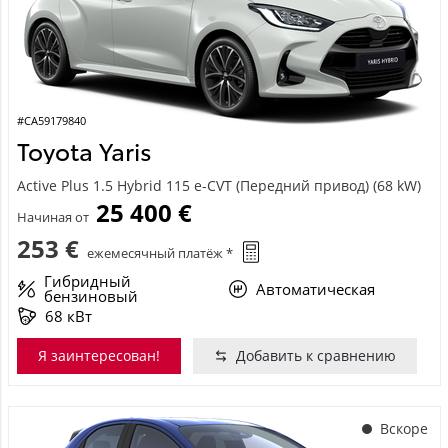
#CA59179840
Toyota Yaris
Active Plus 1.5 Hybrid 115 e-CVT (Передний привод) (68 kW)
25 400 €
Начиная от
253 €
ежемесячный платёж *
Гибридный
Автоматическая
бензиновый
68 кВт
Я заинтересован!
Добавить к сравнению
Вскоре