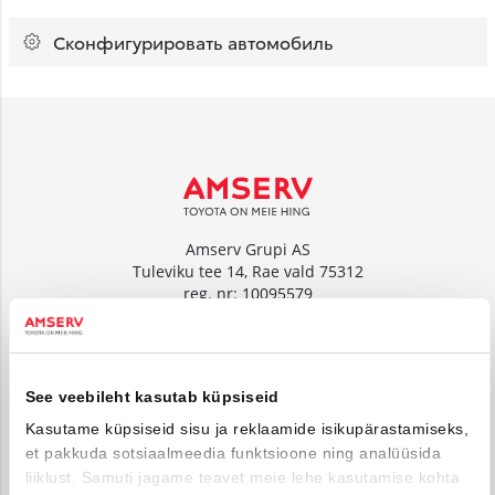
Сконфигурировать автомобиль
Amserv Grupi AS
Tuleviku tee 14, Rae vald 75312
reg. nr: 10095579
www.amserv.ee
Amserv Auto OÜ
See veebileht kasutab küpsiseid
Tuleviku tee 14, Rae vald 75312
reg. nr: 10000018
Kasutame küpsiseid sisu ja reklaamide isikupärastamiseks,
et pakkuda sotsiaalmeedia funktsioone ning analüüsida
www.amservauto.ee
liiklust. Samuti jagame teavet meie lehe kasutamise kohta