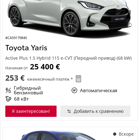
#CA59179840
Toyota Yaris
Active Plus 1.5 Hybrid 115 e-CVT (Передний привод) (68 kW)
25 400 €
Начиная от
253 €
ежемесячный платёж *
Гибридный
Автоматическая
бензиновый
68 кВт
Я заинтересован!
Добавить к сравнению
Вскоре