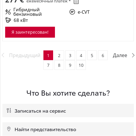
ежемесячный платёж *
Гибридный
e-CVT
бензиновый
68 кВт
Я заинтересован!
Предыдущий
Далее
1
2
3
4
5
6
7
8
9
10
Что Вы хотите сделать?
Записаться на сервис
Найти представительство