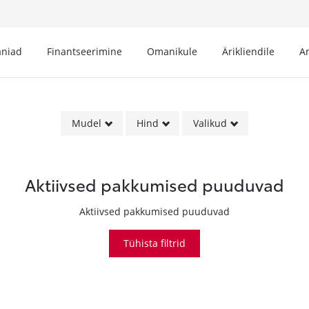
niad
Finantseerimine
Omanikule
Ärikliendile
A
Mudel
Hind
Valikud
Aktiivsed pakkumised puuduvad
Aktiivsed pakkumised puuduvad
Tühista filtrid