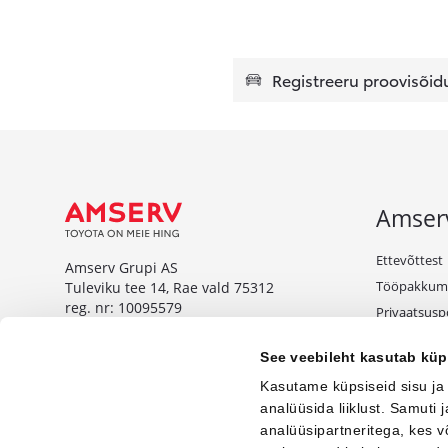
Registreeru proovisõid
Amser
Ettevõttest
Amserv Grupi AS
Tööpakkum
Tuleviku tee 14, Rae vald 75312
reg. nr: 10095579
Privaatsuspo
Tule äriklie
www.amserv.ee
See veebileht kasutab küp
Kampaaniat
Amserv Auto OÜ
Kasutame küpsiseid sisu ja
Tuleviku tee 14, Rae vald 75312
analüüsida liiklust. Samuti
reg. nr: 10000018
analüüsipartneritega, kes 