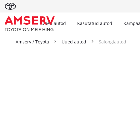
Uued autod
Kasutatud autod
Kampaa
Amserv / Toyota
Uued autod
Salongiautod
Salongiautod