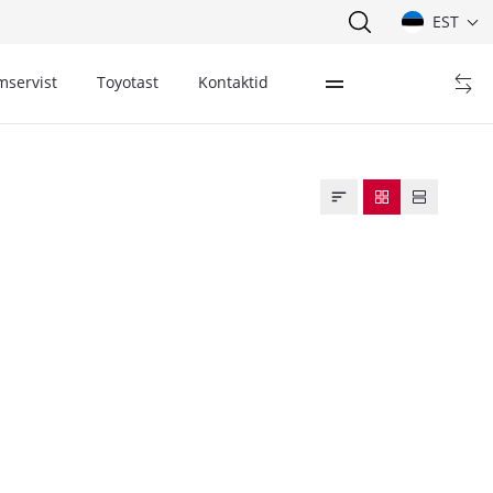
EST
mservist
Toyotast
Kontaktid