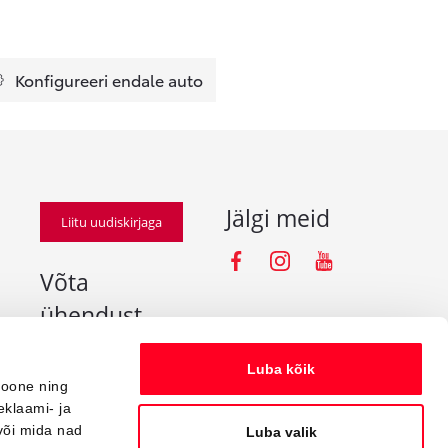
Konfigureeri endale auto
Jälgi meid
Liitu uudiskirjaga
Facebooki iko
Instagramm
Youtube
Võta
ühendust
info@amserv.ee
Luba kõik
press@amserv.ee
ioone ning
eklaami- ja
Teavita rikkumisest
või mida nad
Luba valik