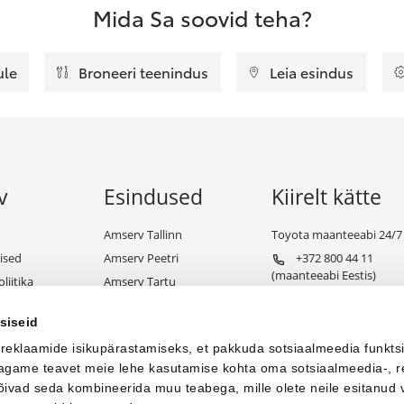
Mida Sa soovid teha?
ule
Broneeri teenindus
Leia esindus
v
Esindused
Kiirelt kätte
Amserv Tallinn
Toyota maanteeabi 24/7
ised
Amserv Peetri
+372 800 44 11
(maanteeabi Eestis)
liitika
Amserv Tartu
+372 650 98 99
ndiks
Amserv Pärnu
(maanteeabi välismaal)
siseid
e tingimused
Amserv Viljandi
 reklaamide isikupärastamiseks, et pakkuda sotsiaalmeedia funkts
Amserv Paide
 jagame teavet meie lehe kasutamise kohta oma sotsiaalmeedia-, r
Amserv Toyota Business
võivad seda kombineerida muu teabega, mille olete neile esitanud 