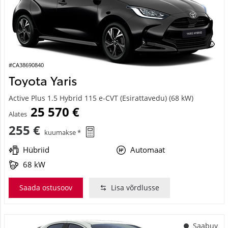
#CA38690840
Toyota Yaris
Active Plus 1.5 Hybrid 115 e-CVT (Esirattavedu) (68 kW)
25 570 €
Alates
255 €
kuumakse *
Hübriid
Automaat
68 kW
Saada ostusoov
Lisa võrdlusse
Saabuv