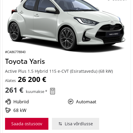
#CA86778840
Toyota Yaris
Active Plus 1.5 Hybrid 115 e-CVT (Esirattavedu) (68 kW)
26 200 €
Alates
261 €
kuumakse *
Hübriid
Automaat
68 kW
Saada ostusoov
Lisa võrdlusse