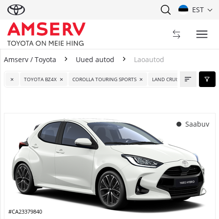
EST
Amserv / Toyota
Uued autod
Laoautod
Laoautod
TOYOTA BZ4X
COROLLA TOURING SPORTS
LAND CRUISER
YARIS
Saabuv
#CA23379840