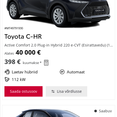
#MT49791930
Toyota C-HR
Active Comfort 2.0 Plug-in Hybrid 220 e-CVT (Esirattavedu) (112 kW)
40 000 €
Alates
398 €
kuumakse *
Laetav hübriid
Automaat
112 kW
Saada ostusoov
Lisa võrdlusse
Saabuv