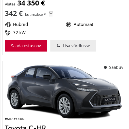
34 350 €
Alates
342 €
kuumakse *
Hübriid
Automaat
72 kW
Saada ostusoov
Lisa võrdlusse
Saabuv
#MT83990040
Toyota C-HR