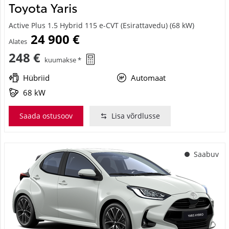
Toyota Yaris
Active Plus 1.5 Hybrid 115 e-CVT (Esirattavedu) (68 kW)
24 900 €
Alates
248 €
kuumakse *
Hübriid
Automaat
68 kW
Saada ostusoov
Lisa võrdlusse
Saabuv