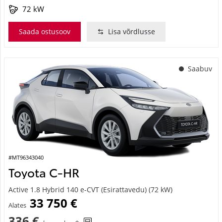
72 kW
Saada ostusoov
Lisa võrdlusse
Saabuv
#MT96343040
Toyota C-HR
Active 1.8 Hybrid 140 e-CVT (Esirattavedu) (72 kW)
33 750 €
Alates
336 €