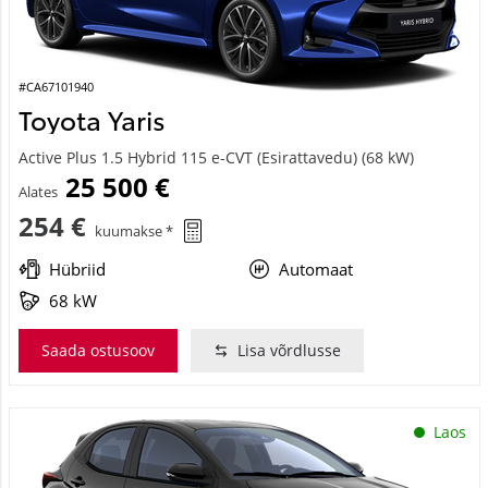
#CA67101940
Toyota Yaris
Active Plus 1.5 Hybrid 115 e-CVT (Esirattavedu) (68 kW)
25 500 €
Alates
254 €
kuumakse *
Hübriid
Automaat
68 kW
Saada ostusoov
Lisa võrdlusse
Laos