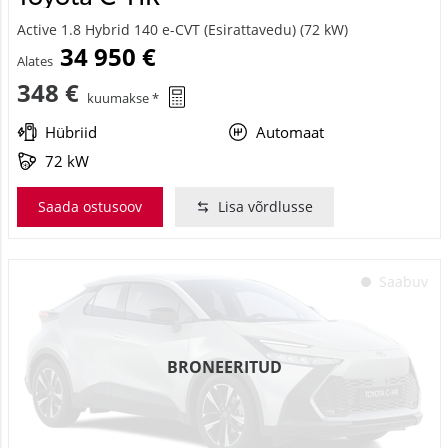
Active 1.8 Hybrid 140 e-CVT (Esirattavedu) (72 kW)
34 950 €
Alates
348 €
kuumakse *
Hübriid
Automaat
72 kW
Saada ostusoov
Lisa võrdlusse
Saabuv
BRONEERITUD