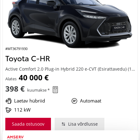
#MT36791930
Toyota C-HR
Active Comfort 2.0 Plug-in Hybrid 220 e-CVT (Esirattavedu) (112 kW)
40 000 €
Alates
398 €
kuumakse *
Laetav hübriid
Automaat
112 kW
Saada ostusoov
Lisa võrdlusse