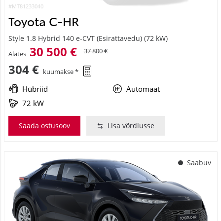
#MT81233040
Toyota C-HR
Style 1.8 Hybrid 140 e-CVT (Esirattavedu) (72 kW)
30 500 €
37 800 €
Alates
304 €
kuumakse *
Hübriid
Automaat
72 kW
Saada ostusoov
Lisa võrdlusse
Saabuv