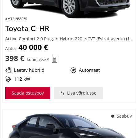
#MT21955930
Toyota C-HR
Active Comfort 2.0 Plug-in Hybrid 220 e-CVT (Esirattavedu) (112 kW)
40 000 €
Alates
398 €
kuumakse *
Laetav hübriid
Automaat
112 kW
Saada ostusoov
Lisa võrdlusse
Saabuv