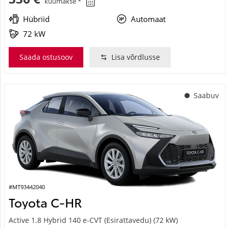
kuumakse *
Hübriid
Automaat
72 kW
Saada ostusoov
Lisa võrdlusse
Saabuv
#MT93442040
Toyota C-HR
Active 1.8 Hybrid 140 e-CVT (Esirattavedu) (72 kW)