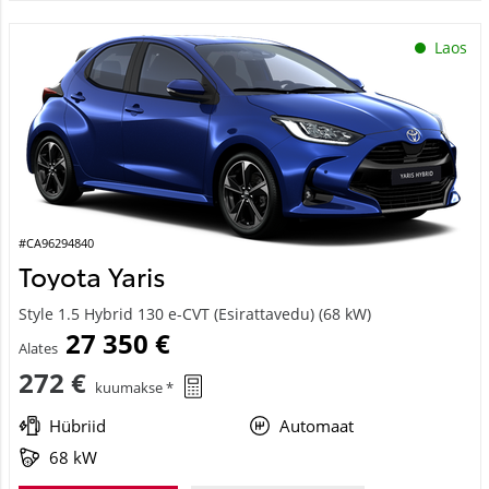
Laos
#CA96294840
Toyota Yaris
Style 1.5 Hybrid 130 e-CVT (Esirattavedu) (68 kW)
27 350 €
Alates
272 €
kuumakse *
Hübriid
Automaat
68 kW