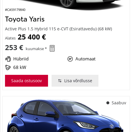
#CA59179840
Toyota Yaris
Active Plus 1.5 Hybrid 115 e-CVT (Esirattavedu) (68 kW)
25 400 €
Alates
253 €
kuumakse *
Hübriid
Automaat
68 kW
Saada ostusoov
Lisa võrdlusse
Saabuv