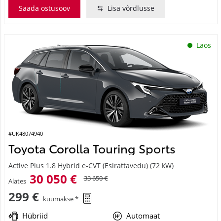
Saada ostusoov
Lisa võrdlusse
Laos
#UK48074940
Toyota Corolla Touring Sports
Active Plus 1.8 Hybrid e-CVT (Esirattavedu) (72 kW)
30 050 €
33 650 €
Alates
299 €
kuumakse *
Hübriid
Automaat