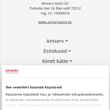
Amserv Auto OÜ
Tuleviku tee 14, Rae vald 75312
reg. nr: 10000018
www.amservauto.ee
Amserv
Esindused
Kiirelt kätte
Liitu uudiskirjaga
See veebileht kasutab küpsiseid
Võta ühendust
Kasutame küpsiseid sisu ja reklaamide isikupärastamiseks,
et pakkuda sotsiaalmeedia funktsioone ning analüüsida
info@amserv.ee
liiklust. Samuti jagame teavet meie lehe kasutamise kohta
press@amserv.ee