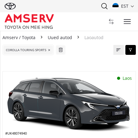
EST
Amserv / Toyota
Uued autod
Laoautod
Laoautod
COROLLA TOURING SPORTS
Laos
#UK48074940