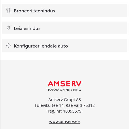
Broneeri teenindus
Leia esindus
Konfigureeri endale auto
Amserv Grupi AS
Tuleviku tee 14, Rae vald 75312
reg. nr: 10095579
www.amserv.ee