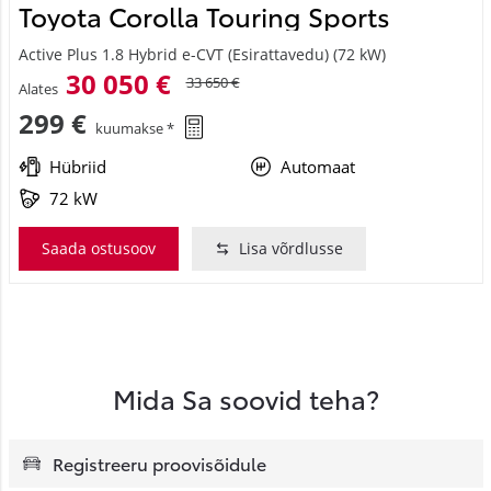
Toyota Corolla Touring Sports
Active Plus 1.8 Hybrid e-CVT (Esirattavedu) (72 kW)
30 050 €
33 650 €
Alates
299 €
kuumakse *
Hübriid
Automaat
72 kW
Saada ostusoov
Lisa võrdlusse
Mida Sa soovid teha?
Registreeru proovisõidule