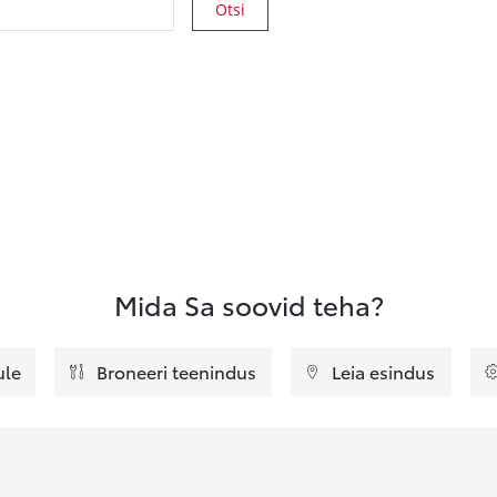
Otsi
Mida Sa soovid teha?
ule
Broneeri teenindus
Leia esindus