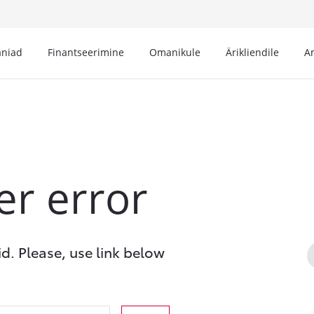
niad
Finantseerimine
Omanikule
Ärikliendile
A
er error
id. Please, use link below