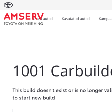
Uued autod
Kasutatud autod
Kampaa
1001
Carbuild
This build doesn't exist or is no longer val
to start new build