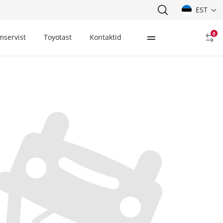
EST
0
mservist
Toyotast
Kontaktid