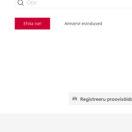
Ehita ise!
Amservi esindused
Registreeru proovisõid