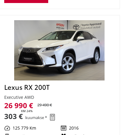
Lexus RX 200T
Executive AWD
26 990 €
29 490 €
KM 24%
303 €
kuumakse *
125 779 Km
2016