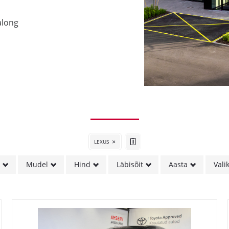
along
LEXUS
k
Mudel
Hind
Läbisõit
Aasta
Vali