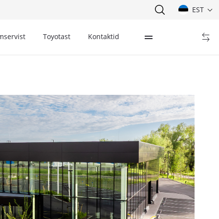
EST
mservist
Toyotast
Kontaktid