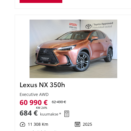
Lexus NX 350h
Executive AWD
60 990 €
62 490 €
KM 24%
684 €
kuumakse *
11 308 Km
2025