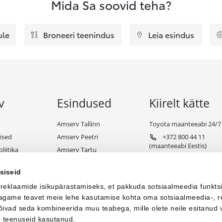
Mida Sa soovid teha?
ule
Broneeri teenindus
Leia esindus
v
Esindused
Kiirelt kätte
Amserv Tallinn
Toyota maanteeabi 24/7
ised
Amserv Peetri
+372 800 44 11
(maanteeabi Eestis)
liitika
Amserv Tartu
+372 650 98 99
ndiks
Amserv Pärnu
(maanteeabi välismaal)
siseid
e tingimused
Amserv Viljandi
 reklaamide isikupärastamiseks, et pakkuda sotsiaalmeedia funkts
Amserv Paide
 jagame teavet meie lehe kasutamise kohta oma sotsiaalmeedia-, r
Amserv Toyota Business
võivad seda kombineerida muu teabega, mille olete neile esitanud 
e teenuseid kasutanud.