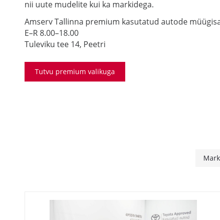
nii uute mudelite kui ka markidega.
Amserv Tallinna premium kasutatud autode müügis
E–R 8.00–18.00
Tuleviku tee 14, Peetri
Tutvu premium valikuga
Mar