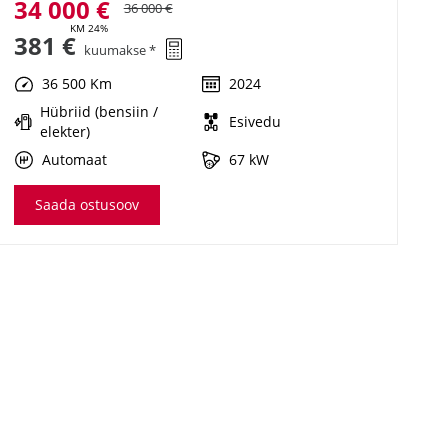
34 000 €
36 000 €
KM 24%
381 €
kuumakse *
36 500 Km
2024
Hübriid (bensiin /
Esivedu
elekter)
Automaat
67 kW
Saada ostusoov