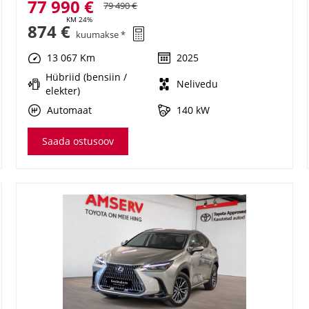
77 990 €
79 490 €
KM 24%
874 €
kuumakse *
13 067 Km
2025
Hübriid (bensiin /
Nelivedu
elekter)
Automaat
140 kW
Saada ostusoov