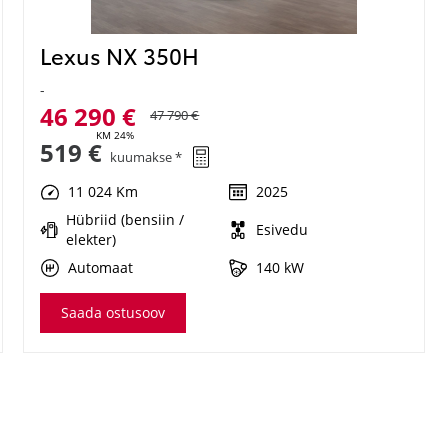
Lexus NX 350H
-
46 290 €
47 790 €
KM 24%
519 €
kuumakse *
11 024 Km
2025
Hübriid (bensiin /
Esivedu
elekter)
Automaat
140 kW
Saada ostusoov