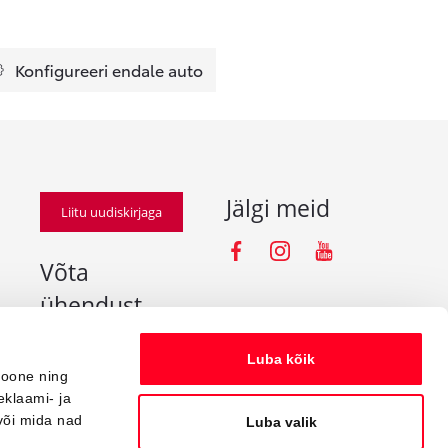
Konfigureeri endale auto
Jälgi meid
Liitu uudiskirjaga
Facebooki iko
Instagramm
Youtube
Võta
ühendust
info@amserv.ee
Luba kõik
press@amserv.ee
ioone ning
eklaami- ja
Teavita rikkumisest
või mida nad
Luba valik