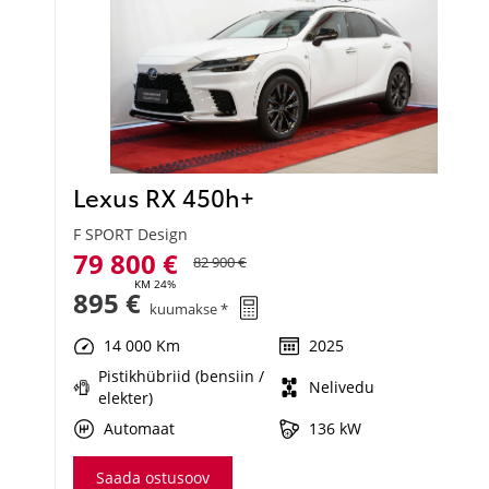
Lexus RX 450h+
F SPORT Design
79 800 €
82 900 €
KM 24%
895 €
kuumakse *
14 000 Km
2025
Pistikhübriid (bensiin /
Nelivedu
elekter)
Automaat
136 kW
Saada ostusoov