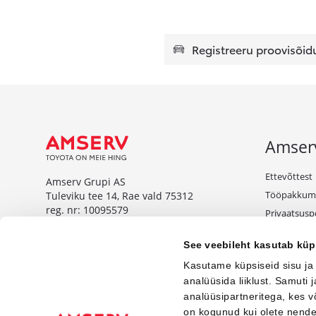
Registreeru proovisõid
Amser
Ettevõttest
Amserv Grupi AS
Tööpakkum
Tuleviku tee 14, Rae vald 75312
reg. nr: 10095579
Privaatsuspo
Tule äriklie
www.amserv.ee
See veebileht kasutab küp
Kampaaniat
Amserv Auto OÜ
Kasutame küpsiseid sisu ja
Tuleviku tee 14, Rae vald 75312
analüüsida liiklust. Samuti
reg. nr: 10000018
analüüsipartneritega, kes 
on kogunud kui olete nend