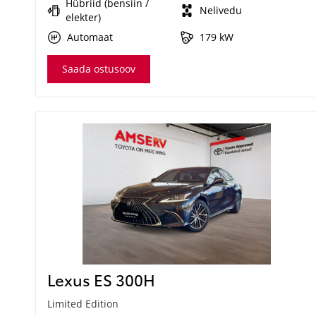
Hübriid (bensiin /
Nelivedu
elekter)
Automaat
179 kW
Saada ostusoov
Lexus ES 300H
Limited Edition