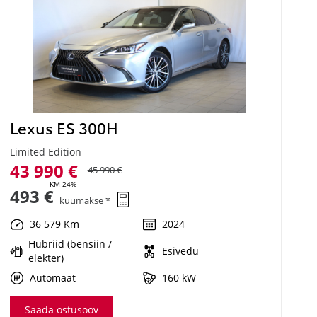
Lexus ES 300H
Limited Edition
43 990 €
45 990 €
KM 24%
493 €
kuumakse *
36 579 Km
2024
Hübriid (bensiin /
Esivedu
elekter)
Automaat
160 kW
Saada ostusoov