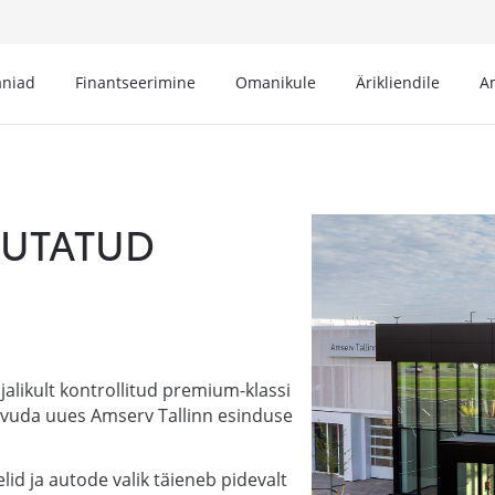
niad
Finantseerimine
Omanikule
Ärikliendile
A
SUTATUD
alikult kontrollitud premium-klassi
tvuda uues Amserv Tallinn esinduse
lid ja autode valik täieneb pidevalt