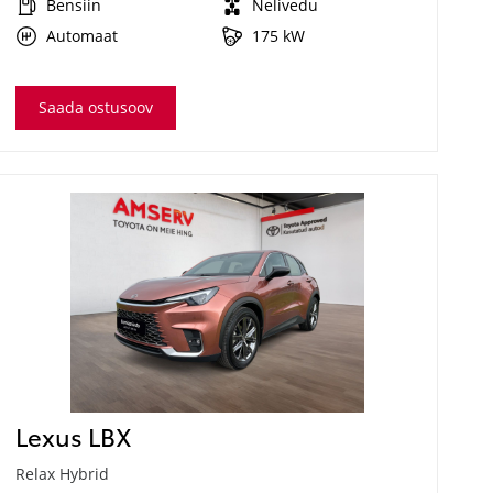
Bensiin
Nelivedu
Automaat
175 kW
Saada ostusoov
Lexus LBX
Relax Hybrid