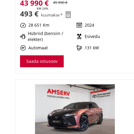
43 990 €
45 990 €
KM 24%
493 €
kuumakse *
28 651 Km
2024
Hübriid (bensiin /
Esivedu
elekter)
Automaat
131 kW
Saada ostusoov