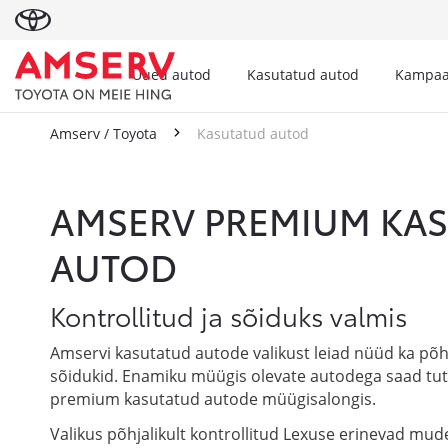
Uued autod
Kasutatud autod
Kampaa
Amserv / Toyota
Kasutatud autod
Kasutatud autod
AMSERV PREMIUM KA
AUTOD
Kontrollitud ja sõiduks valmis
Amservi kasutatud autode valikust leiad nüüd ka põhj
sõidukid. Enamiku müügis olevate autodega saad tu
premium kasutatud autode müügisalongis.
Valikus põhjalikult kontrollitud Lexuse erinevad mude