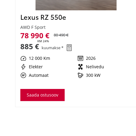
Lexus RZ 550e
AWD F Sport
78 990 €
80 490 €
KM 24%
885 €
kuumakse *
12 000 Km
2026
Elekter
Nelivedu
Automaat
300 kW
Saada ostusoov