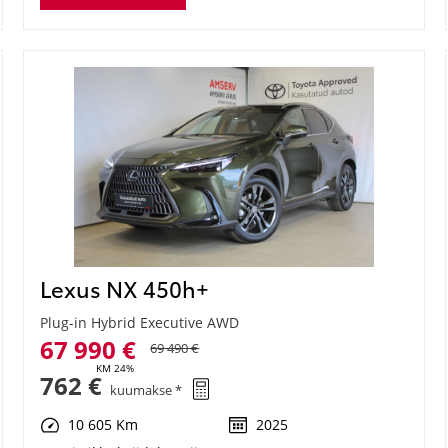
Lexus NX 450h+
Plug-in Hybrid Executive AWD
67 990 €
69 490 €
KM 24%
762 €
kuumakse *
10 605 Km
2025