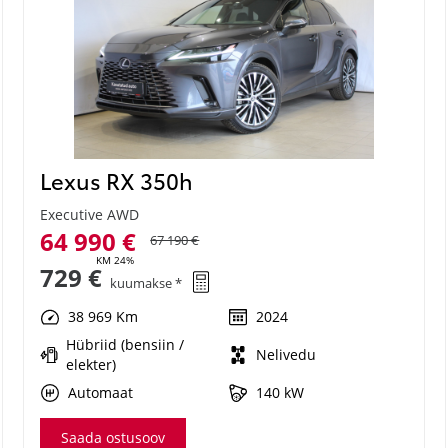
Lexus RX 350h
Executive AWD
64 990 €
67 190 €
KM 24%
729 €
kuumakse *
38 969 Km
2024
Hübriid (bensiin /
Nelivedu
elekter)
Automaat
140 kW
Saada ostusoov