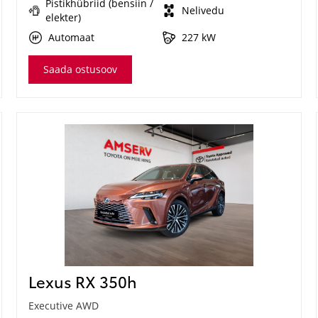
Pistikhübriid (bensiin /
Nelivedu
elekter)
Automaat
227 kW
Saada ostusoov
Lexus RX 350h
Executive AWD